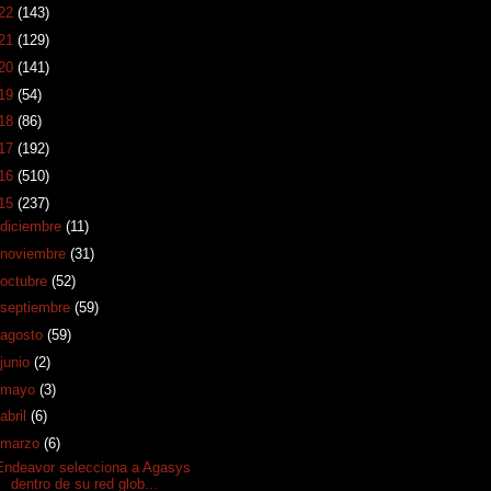
22
(143)
21
(129)
20
(141)
19
(54)
18
(86)
17
(192)
16
(510)
15
(237)
diciembre
(11)
noviembre
(31)
octubre
(52)
septiembre
(59)
agosto
(59)
junio
(2)
mayo
(3)
abril
(6)
marzo
(6)
Endeavor selecciona a Agasys
dentro de su red glob...