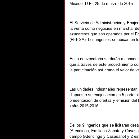
México, D.F., 25 de marzo de 2015.
El Servicio de Administración y Enaje
la venta como negocios en marcha, de
azucareros que son operados por el 
(FEESA). Los ingenios se ubican en lo
En la convocatoria se darán a conocer 
que a través de este procedimiento co
la participación así como el valor de v
Las unidades industriales representan 
dispuesto su enajenación en 5 portafo
presentación de ofertas y emisión del f
zafra 2015-2016.
De los 9 ingenios que se licitarán dest
(Atencingo, Emiliano Zapata y Casasan
campo (Atencingo y Casasano) y 2 est