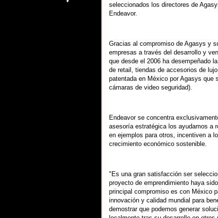
seleccionados los directores de Agasy
Endeavor.
Gracias al compromiso de Agasys y sus
empresas a través del desarrollo y ve
que desde el 2006 ha desempeñado la 
de retail, tiendas de accesorios de lu
patentada en México por Agasys que su
cámaras de video seguridad).
Endeavor se concentra exclusivamente
asesoría estratégica los ayudamos a ro
en ejemplos para otros, incentiven a 
crecimiento económico sostenible.
"Es una gran satisfacción ser selecc
proyecto de emprendimiento haya sido 
principal compromiso es con México 
innovación y calidad mundial para bene
demostrar que podemos generar soluci
localmente tras su desarrollo en otro