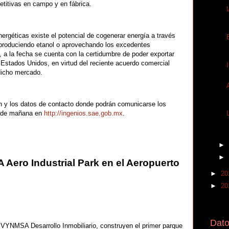
titivas en campo y en fábrica.
ergéticas existe el potencial de cogenerar energía a través
 produciendo etanol o aprovechando los excedentes
o, a la fecha se cuenta con la certidumbre de poder exportar
 Estados Unidos, en virtud del reciente acuerdo comercial
dicho mercado.
ión y los datos de contacto donde podrán comunicarse los
ir de mañana en
http://ingenios.sae.gob.mx
.
►
►
ero Industrial Park en el Aeropuerto
►
20
►
20
Dato
NMSA Desarrollo Inmobiliario, construyen el primer parque