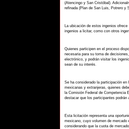
(Atencingo y San Cristóbal). Adicional
refinada (Plan de San Luis, Potrero y 
La ubicación de estos ingenios ofrece 
ingenios a licitar, como con otros inge
Quienes participen en el proceso dispo
necesaria para su toma de decisiones, 
electrónico, y podrán visitar los inge
sean de su interés.
Se ha considerado la participación en
mexicanas y extranjeras, quienes debe
la Comisión Federal de Competencia E
destacar que los participantes podrán a
Esta licitación representa una oportuni
mexicano, cuyo volumen de mercado e
considerando que la cuota de mercado