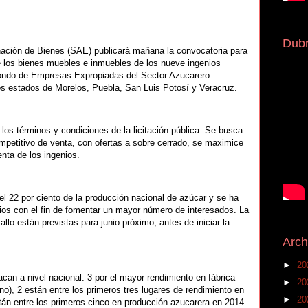
Dubr
nación de Bienes (SAE) publicará mañana la convocatoria para
 los bienes muebles e inmuebles de los nueve ingenios
Fondo de Empresas Expropiadas del Sector Azucarero
s estados de Morelos, Puebla, San Luis Potosí y Veracruz.
los términos y condiciones de la licitación pública. Se busca
mpetitivo de venta, con ofertas a sobre cerrado, se maximice
enta de los ingenios.
el 22 por ciento de la producción nacional de azúcar y se ha
lios con el fin de fomentar un mayor número de interesados. La
allo están previstas para junio próximo, antes de iniciar la
Arch
►
20
acan a nivel nacional: 3 por el mayor rendimiento en fábrica
►
20
o), 2 están entre los primeros tres lugares de rendimiento en
►
20
án entre los primeros cinco en producción azucarera en 2014