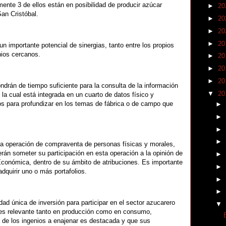
mente 3 de ellos están en posibilidad de producir azúcar
►
20
San Cristóbal.
►
20
►
20
►
20
un importante potencial de sinergias, tanto entre los propios
nios cercanos.
►
20
►
20
►
20
ndrán de tiempo suficiente para la consulta de la información
▼
20
la cual está integrada en un cuarto de datos físico y
nios para profundizar en los temas de fábrica o de campo que
►
►
►
►
 la operación de compraventa de personas físicas y morales,
rán someter su participación en esta operación a la opinión de
►
conómica, dentro de su ámbito de atribuciones. Es importante
►
dquirir uno o más portafolios.
►
►
dad única de inversión para participar en el sector azucarero
▼
s relevante tanto en producción como en consumo,
 de los ingenios a enajenar es destacada y que sus