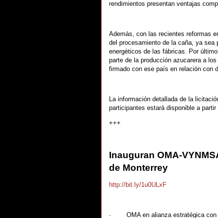
rendimientos presentan ventajas compe
Además, con las recientes reformas en
del procesamiento de la caña, ya sea
energéticos de las fábricas. Por últim
parte de la producción azucarera a los
firmado con ese país en relación con 
La información detallada de la licitac
participantes estará disponible a part
+++
Inauguran OMA-VYNMSA A
de Monterrey
http://bit.ly/1u0ULxF
· OMA en alianza estratégica con VY