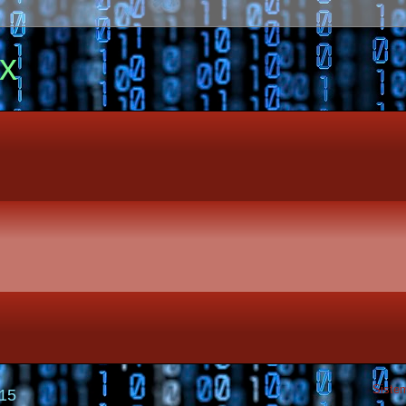
ix
Sistem
015