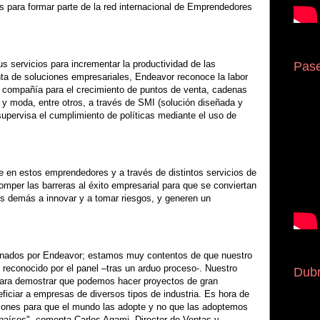
s para formar parte de la red internacional de Emprendedores
 servicios para incrementar la productividad de las
Pase
nta de soluciones empresariales, Endeavor reconoce la labor
compañía para el crecimiento de puntos de venta, cadenas
jo y moda, entre otros, a través de SMI (solución diseñada y
pervisa el cumplimiento de políticas mediante el uso de
 en estos emprendedores y a través de distintos servicios de
mper las barreras al éxito empresarial para que se conviertan
los demás a innovar y a tomar riesgos, y generen un
ionados por Endeavor; estamos muy contentos de que nuestro
reconocido por el panel –tras un arduo proceso-. Nuestro
Dubr
para demostrar que podemos hacer proyectos de gran
ficiar a empresas de diversos tipos de industria. Es hora de
ones para que el mundo las adopte y no que las adoptemos
s países", comenta Carlos Agami, Director de Ventas y