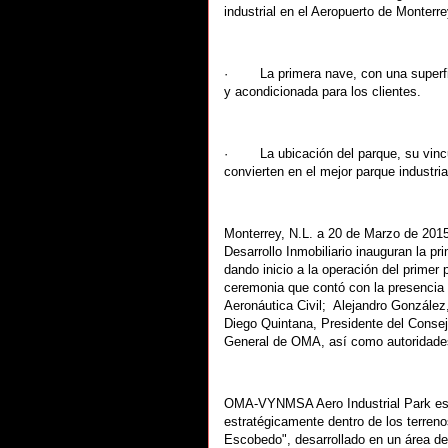
industrial en el Aeropuerto de Monter
· La primera nave, con una superfici
y acondicionada para los clientes.
· La ubicación del parque, su vincula
convierten en el mejor parque industria
Monterrey, N.L. a 20 de Marzo de 201
Desarrollo Inmobiliario inauguran la 
dando inicio a la operación del primer
ceremonia que contó con la presencia 
Aeronáutica Civil; Alejandro Gonzále
Diego Quintana, Presidente del Consej
General de OMA, así como autoridades,
OMA-VYNMSA Aero Industrial Park es un
estratégicamente dentro de los terreno
Escobedo", desarrollado en un área de