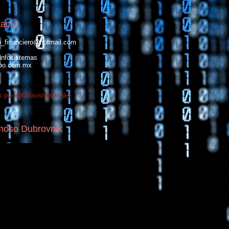
acto
_financiero@hotmail.com
infosistemas
oo.com.mx
s por @InfosistemasNet
moso Dubrovnik